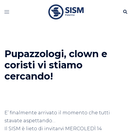
Vai
Cerc
al
Mostra/Nascondi
contenuto
menu
Pupazzologi, clown e
coristi vi stiamo
cercando!
E’ finalmente arrivato il momento che tutti
stavate aspettando…
Il SISM è lieto di invitarvi MERCOLEDÌ 14