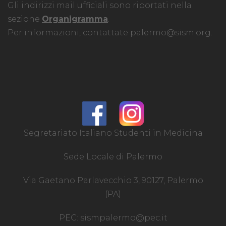
Gli indirizzi mail ufficiali sono riportati nella
sezione
Organigramma
.
Per informazioni, contattate
palermo@sism.org
.
Segretariato Italiano Studenti in Medicina
Sede Locale di Palermo
Via Gaetano Parlavecchio 3, 90127, Palermo
(PA)
PEC:
sismpalermo@pec.it