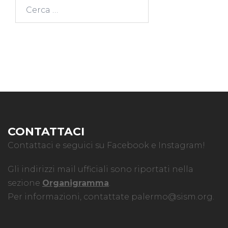
Ricerca
per:
CONTATTACI
Contattaci e seguici su Facebook e Instagram!
Gli indirizzi mail ufficiali sono riportati nella
sezione
Organigramma
.
Per informazioni, contattate
palermo@sism.org
.