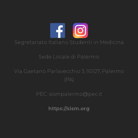
Segretariato Italiano Studenti in Medicina
Sede Locale di Palermo
Via Gaetano Parlavecchio 3, 90127, Palermo
(PA)
PEC:
sismpalermo@pec.it
https://sism.org