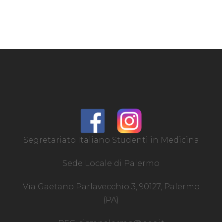
Segretariato Italiano Studenti in Medicina
Sede Locale di Palermo
Via Gaetano Parlavecchio 3, 90127, Palermo
(PA)