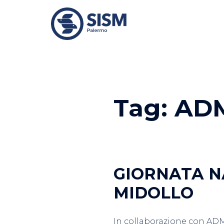
Vai
al
contenuto
Tag:
AD
GIORNATA N
MIDOLLO
In collaborazione con ADMO