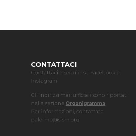
CONTATTACI
Contattaci e seguici su Facebook e
Instagram!
Gli indirizzi mail ufficiali sono riportati
nella sezione
Organigramma
.
Per informazioni, contattate
palermo@sism.org
.