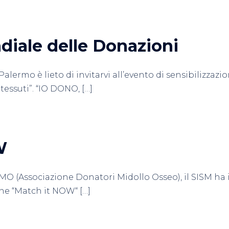
diale delle Donazioni
 Palermo è lieto di invitarvi all’evento di sensibilizzaz
tessuti”. “IO DONO, […]
W
O (Associazione Donatori Midollo Osseo), il SISM ha il 
one “Match it NOW“ […]