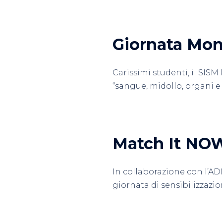
Giornata Mon
Carissimi studenti, il SISM
“sangue, midollo, organi e 
Match It NO
In collaborazione con l’ADM
giornata di sensibilizzazi