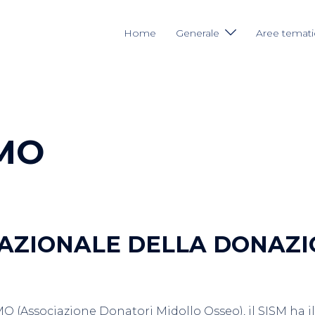
Home
Generale
Aree temat
MO
AZIONALE DELLA DONAZI
 (Associazione Donatori Midollo Osseo), il SISM ha il p