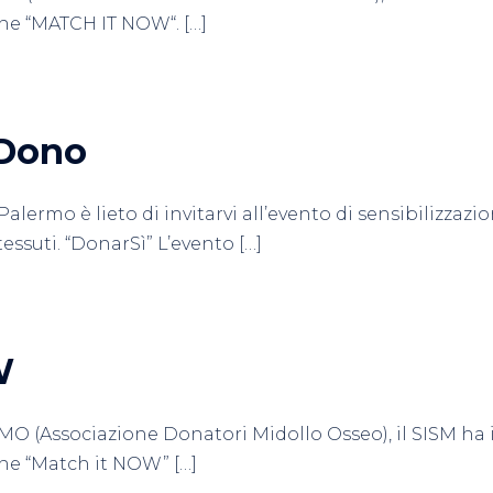
one “MATCH IT NOW“. […]
 Dono
 Palermo è lieto di invitarvi all’evento di sensibilizzaz
essuti. “DonarSì” L’evento […]
W
O (Associazione Donatori Midollo Osseo), il SISM ha il 
one “Match it NOW” […]