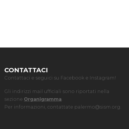
CONTATTACI
Contattaci e seguici su Facebook e Instagram!
Gli indirizzi mail ufficiali sono riportati nella
sezione
Organigramma
.
Per informazioni, contattate
palermo@sism.org
.