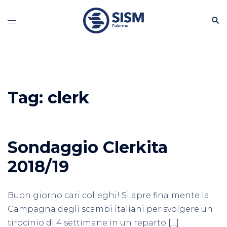
Vai
Cerc
al
Mostra/Nascondi
contenuto
menu
Tag:
clerk
Sondaggio Clerkita
2018/19
Buon giorno cari colleghi! Si apre finalmente la
Campagna degli scambi italiani per svolgere un
tirocinio di 4 settimane in un reparto […]