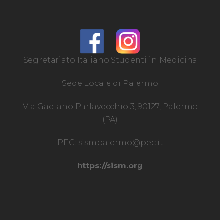
Segretariato Italiano Studenti in Medicina
Sede Locale di Palermo
Via Gaetano Parlavecchio 3, 90127, Palermo
(PA)
PEC:
sismpalermo@pec.it
https://sism.org