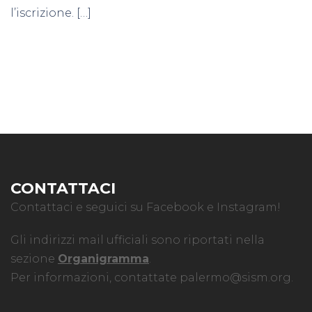
l’iscrizione. […]
CONTATTACI
Contattaci e seguici su Facebook e Instagram!
Gli indirizzi mail ufficiali sono riportati nella
sezione
Organigramma
.
Per informazioni, contattate
palermo@sism.org
.