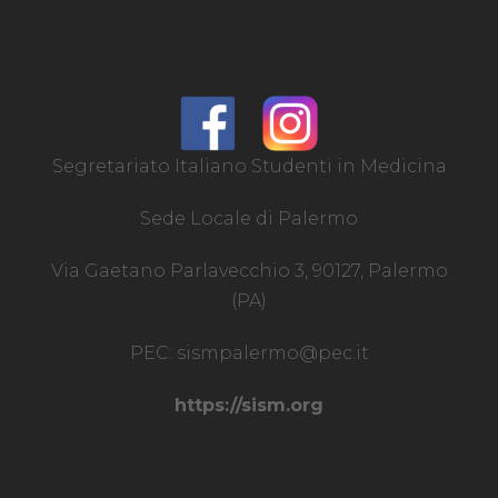
Segretariato Italiano Studenti in Medicina
Sede Locale di Palermo
Via Gaetano Parlavecchio 3, 90127, Palermo
(PA)
PEC:
sismpalermo@pec.it
https://sism.org