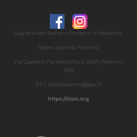
Segretariato Italiano Studenti in Medicina
Sede Locale di Palermo
Via Gaetano Parlavecchio 3, 90127, Palermo
(PA)
PEC:
sismpalermo@pec.it
https://sism.org