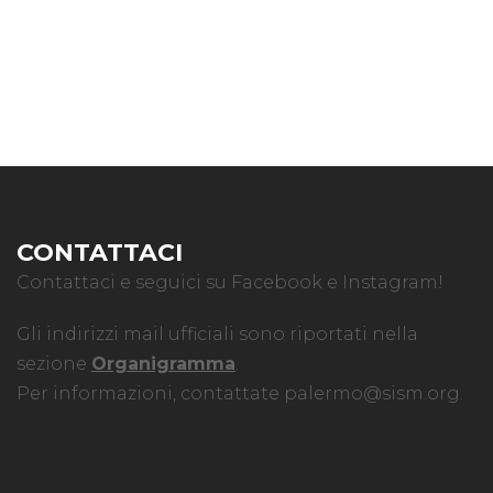
CONTATTACI
Contattaci e seguici su Facebook e Instagram!
Gli indirizzi mail ufficiali sono riportati nella
sezione
Organigramma
.
Per informazioni, contattate
palermo@sism.org
.