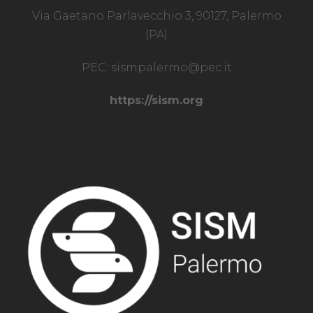
Via Gaetano Parlavecchio 3, 90127, Palermo
(PA)
PEC:
sismpalermo@pec.it
https://sism.org