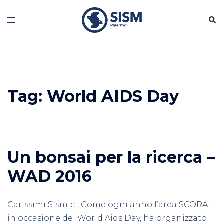
Vai
Cerc
al
Mostra/Nascondi
contenuto
menu
Tag:
World AIDS Day
Un bonsai per la ricerca –
WAD 2016
Carissimi Sismici, Come ogni anno l’area SCORA,
in occasione del World Aids Day, ha organizzato