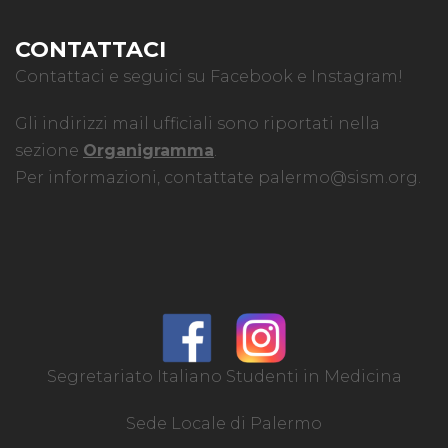
CONTATTACI
Contattaci e seguici su Facebook e Instagram!
Gli indirizzi mail ufficiali sono riportati nella
sezione
Organigramma
.
Per informazioni, contattate
palermo@sism.org
.
Segretariato Italiano Studenti in Medicina
Sede Locale di Palermo