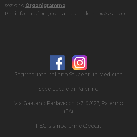
sezione
Organigramma
.
Per informazioni, contattate
palermo@sism.org
.
Segretariato Italiano Studenti in Medicina
Sede Locale di Palermo
Via Gaetano Parlavecchio 3, 90127, Palermo
(PA)
PEC:
sismpalermo@pec.it