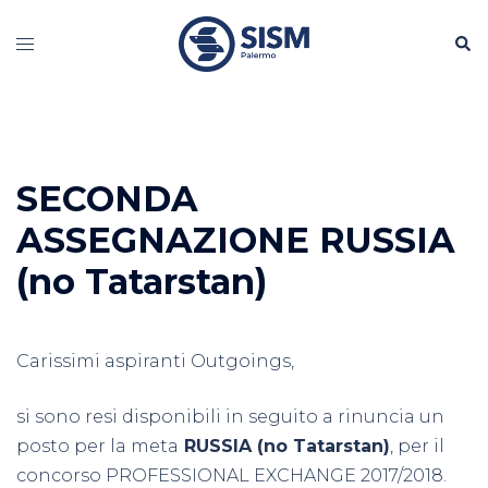
Vai
Cerc
al
Mostra/Nascondi
contenuto
menu
SECONDA
ASSEGNAZIONE RUSSIA
(no Tatarstan)
Carissimi aspiranti Outgoings,
si sono resi disponibili in seguito a rinuncia un
posto per la meta
RUSSIA (no Tatarstan)
, per il
concorso PROFESSIONAL EXCHANGE 2017/2018.