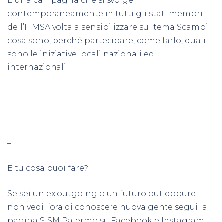
É una campagna che si svolge
contemporaneamente in tutti gli stati membri
dell’
IFMSA
volta a sensibilizzare sul tema Scambi:
cosa sono, perché partecipare, come farlo, quali
sono le iniziative locali nazionali ed
internazionali.
–
–
–
E tu cosa puoi fare?
Se sei un ex outgoing o un futuro out oppure
non vedi l’ora di conoscere nuova gente segui la
pagina SISM Palermo su Facebook e Instagram.