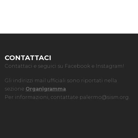
CONTATTACI
Contattaci e seguici su Facebook e Instagram!
Gli indirizzi mail ufficiali sono riportati nella
sezione
Organigramma
.
Per informazioni, contattate
palermo@sism.org
.