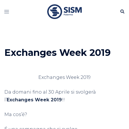
Vai
Cerc
al
Mostra/Nascondi
contenuto
menu
Exchanges Week 2019
Exchanges Week 2019
Da domani fino al 30 Aprile si svolgerà
l’
Exchanges Week 2019
!!
Ma cos’è?