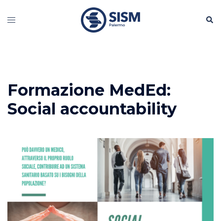
Vai
Cerc
al
Mostra/Nascondi
contenuto
menu
Formazione MedEd:
Social accountability