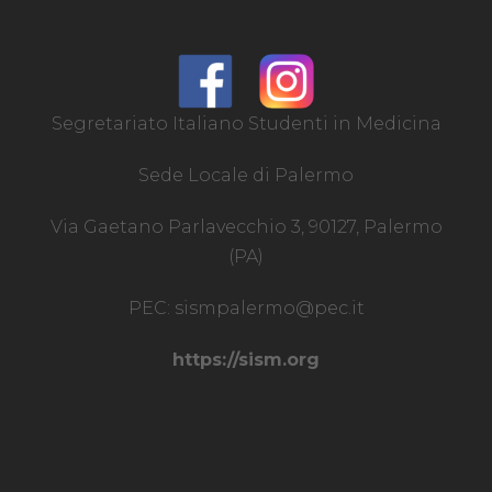
Segretariato Italiano Studenti in Medicina
Sede Locale di Palermo
Via Gaetano Parlavecchio 3, 90127, Palermo
(PA)
PEC:
sismpalermo@pec.it
https://sism.org