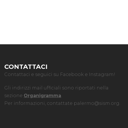
CONTATTACI
Contattaci e seguici su Facebook e Instagram!
Gli indirizzi mail ufficiali sono riportati nella
sezione
Organigramma
.
Per informazioni, contattate
palermo@sism.org
.