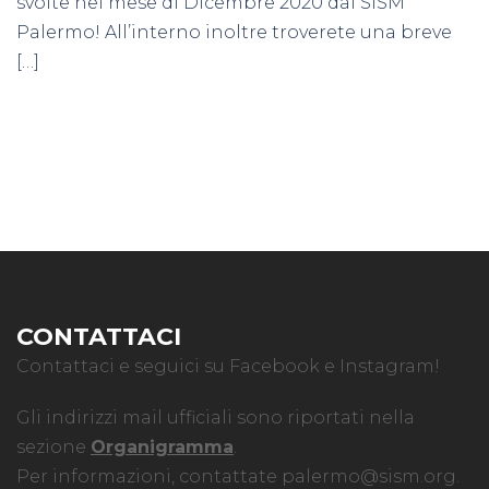
svolte nel mese di Dicembre 2020 dal SISM
Palermo! All’interno inoltre troverete una breve
[…]
CONTATTACI
Contattaci e seguici su Facebook e Instagram!
Gli indirizzi mail ufficiali sono riportati nella
sezione
Organigramma
.
Per informazioni, contattate
palermo@sism.org
.