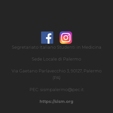
Segretariato Italiano Studenti in Medicina
Sede Locale di Palermo
Via Gaetano Parlavecchio 3, 90127, Palermo
(PA)
PEC:
sismpalermo@pec.it
https://sism.org