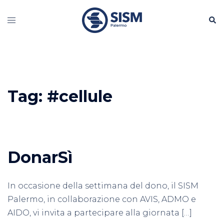
Vai
Cerc
al
Mostra/Nascondi
contenuto
menu
Tag:
#cellule
DonarSì
In occasione della settimana del dono, il SISM
Palermo, in collaborazione con AVIS, ADMO e
AIDO, vi invita a partecipare alla giornata […]