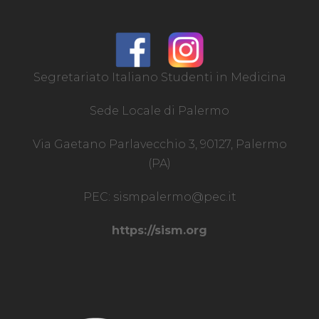
Segretariato Italiano Studenti in Medicina
Sede Locale di Palermo
Via Gaetano Parlavecchio 3, 90127, Palermo
(PA)
PEC:
sismpalermo@pec.it
https://sism.org