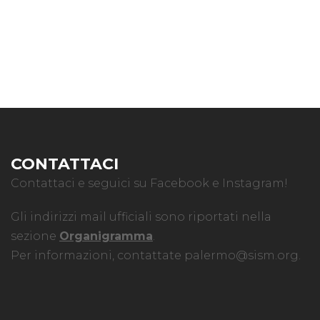
CONTATTACI
Contattaci e seguici su Facebook e Instagram!
Gli indirizzi mail ufficiali sono riportati nella
sezione
Organigramma
.
Per informazioni, contattate
palermo@sism.org
.