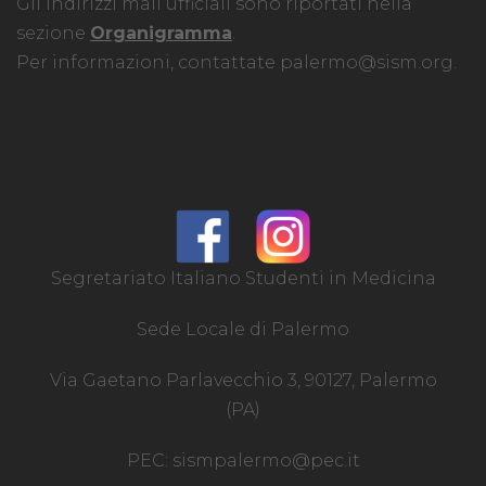
Gli indirizzi mail ufficiali sono riportati nella
sezione
Organigramma
.
Per informazioni, contattate
palermo@sism.org
.
Segretariato Italiano Studenti in Medicina
Sede Locale di Palermo
Via Gaetano Parlavecchio 3, 90127, Palermo
(PA)
PEC:
sismpalermo@pec.it