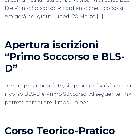
D e Primo Soccorso. Ricordiamo che il corso si
svolgerà nei giorni lunedì 20 Marzo […]
Apertura iscrizioni
“Primo Soccorso e BLS-
D”
Come preannunciato, si aprono le iscrizione per
il corso BLS-D e Primo Soccorso! Al seguente link
potrete compilare il modulo per […]
Corso Teorico-Pratico