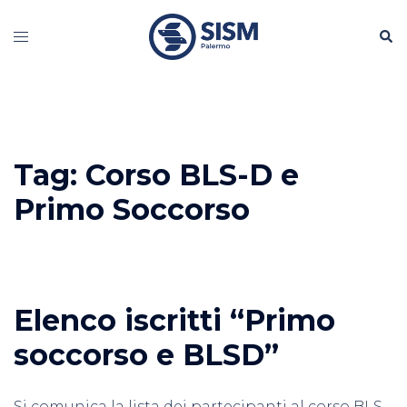
Vai
Cerc
al
Mostra/Nascondi
contenuto
menu
Tag:
Corso BLS-D e
Primo Soccorso
Elenco iscritti “Primo
soccorso e BLSD”
Si comunica la lista dei partecipanti al corso BLS-