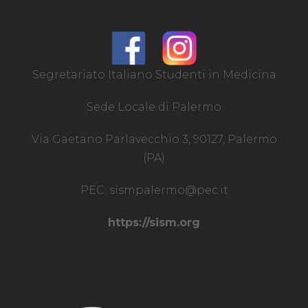
Segretariato Italiano Studenti in Medicina
Sede Locale di Palermo
Via Gaetano Parlavecchio 3, 90127, Palermo
(PA)
PEC:
sismpalermo@pec.it
https://sism.org