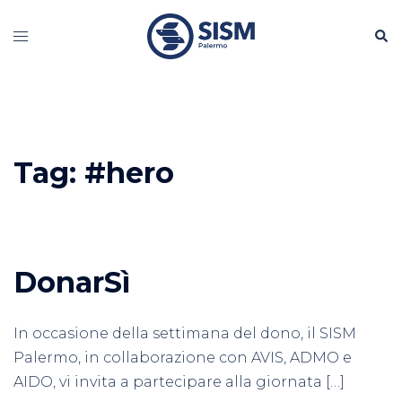
Vai
Cerc
al
Mostra/Nascondi
contenuto
menu
Tag:
#hero
DonarSì
In occasione della settimana del dono, il SISM
Palermo, in collaborazione con AVIS, ADMO e
AIDO, vi invita a partecipare alla giornata […]