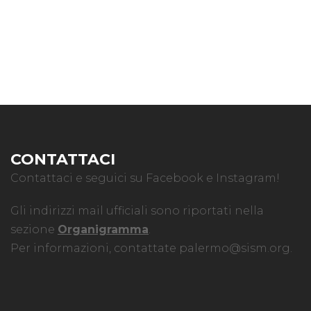
CONTATTACI
Contattaci e seguici su Facebook e Instagram!
Gli indirizzi mail ufficiali sono riportati nella
sezione
Organigramma
.
Per informazioni, contattate
palermo@sism.org
.