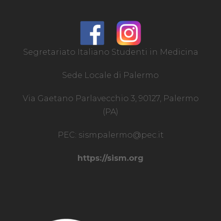
Segretariato Italiano Studenti in Medicina
Sede Locale di Palermo
Via Gaetano Parlavecchio 3, 90127, Palermo
(PA)
PEC:
sismpalermo@pec.it
https://sism.org