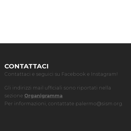
CONTATTACI
Contattaci e seguici su Facebook e Instagram!
Gli indirizzi mail ufficiali sono riportati nella
sezione
Organigramma
.
Per informazioni, contattate
palermo@sism.org
.