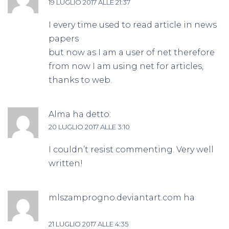
19 LUGLIO 2017 ALLE 21:37
I every time used to read article in news
papers
but now as I am a user of net therefore
from now I am using net for articles,
thanks to web.
Alma
ha detto:
20 LUGLIO 2017 ALLE 3:10
I couldn’t resist commenting. Very well
written!
mlszamprogno.deviantart.com
ha
detto:
21 LUGLIO 2017 ALLE 4:35