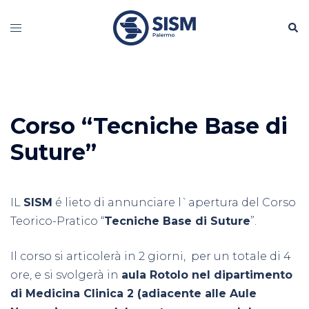
Vai
Cerc
al
Mostra/Nascondi
contenuto
menu
Corso “Tecniche Base di
Suture”
IL
SISM
é lieto di annunciare l`apertura del Corso
Teorico-Pratico “
Tecniche Base di Suture
”.
Il corso si articolerà in 2 giorni, per un totale di 4
ore, e si svolgerà in
aula Rotolo nel dipartimento
di Medicina Clinica 2
(adiacente alle Aule