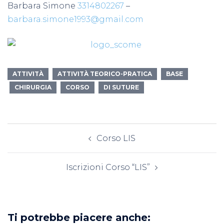
Barbara Simone
3314802267
–
barbara.simone1993@gmail.com
ATTIVITÀ
ATTIVITÀ TEORICO-PRATICA
BASE
CHIRURGIA
CORSO
DI SUTURE
Navigazione
Corso LIS
articolo
Iscrizioni Corso “LIS”
Ti potrebbe piacere anche: