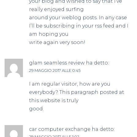
your blog and wished to say that I’ve
really enjoyed surfing
around your weblog posts. In any case
I’ll be subscribing in your rss feed and I
am hoping you
write again very soon!
glam seamless review
ha detto:
29 MAGGIO 2017 ALLE 0:45
I am regular visitor, how are you
everybody? This paragraph posted at
this website is truly
good.
car computer exchange
ha detto:
29 MAGGIO 2017 ALLE 1:02