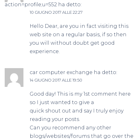
action=profile;u=552
ha detto:
10 GIUGNO 2017 ALLE 22:27
Hello Dear, are you in fact visiting this
web site on a regular basis, if so then
you will without doubt get good
experience.
car computer exchange
ha detto:
14 GIUGNO 2017 ALLE 19:50
Good day! This is my 1st comment here
so I just wanted to give a
quick shout out and say I truly enjoy
reading your posts.
Can you recommend any other
blogs/websites/forums that go over the