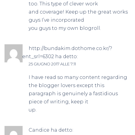
too. This type of clever work
and coverage! Keep up the great works
guys I’ve incorporated
you guys to my own blogroll.
http://bundakim.dothome.co.kr/?
document_srl=6302
ha detto:
25 GIUGNO 2017 ALLE 7:11
I have read so many content regarding
the blogger lovers except this
paragraph is genuinely a fastidious
piece of writing, keep it
up.
Candice
ha detto: