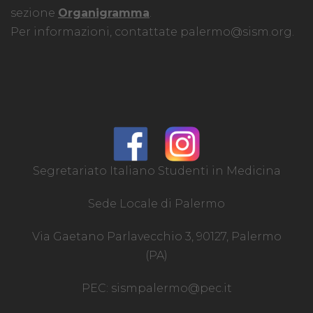
sezione
Organigramma
.
Per informazioni, contattate
palermo@sism.org
.
Segretariato Italiano Studenti in Medicina
Sede Locale di Palermo
Via Gaetano Parlavecchio 3, 90127, Palermo
(PA)
PEC:
sismpalermo@pec.it