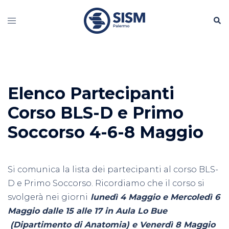
Vai
Cerc
al
Mostra/Nascondi
contenuto
menu
Elenco Partecipanti
Corso BLS-D e Primo
Soccorso 4-6-8 Maggio
Si comunica la lista dei partecipanti al corso BLS-
D e Primo Soccorso. Ricordiamo che il corso si
svolgerà nei giorni
lunedì 4 Maggio e Mercoledì 6
Maggio dalle 15 alle 17 in Aula Lo Bue
(Dipartimento di Anatomia) e Venerdì 8 Maggio