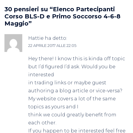
30 pensieri su “
Elenco Partecipanti
Corso BLS-D e Primo Soccorso 4-6-8
Maggio
”
Hattie
ha detto:
22 APRILE 2017 ALLE 22:05
Hey there! I know this is kinda off topic
but I’d figured I’d ask. Would you be
interested
in trading links or maybe guest
authoring a blog article or vice-versa?
My website covers a lot of the same
topics as yours and I
think we could greatly benefit from
each other.
If you happen to be interested feel free