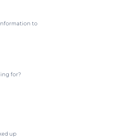
 information to
ing for?
cked up