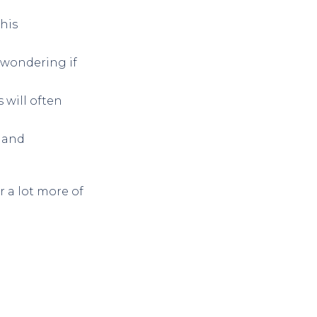
his
n wondering if
 will often
g and
r a lot more of