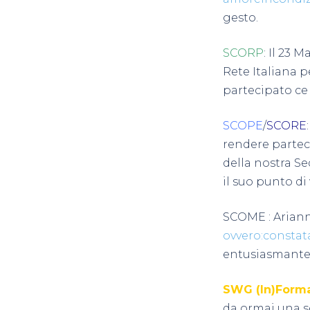
gesto.
SCORP
:
Il 23 M
Rete Italiana p
partecipato ce
SCOPE
/
SCORE
rendere parteci
della nostra S
il suo punto di
SCOME :
Ariann
ovvero:constat
entusiasmante 
SWG (In)Forma
da ormai una se