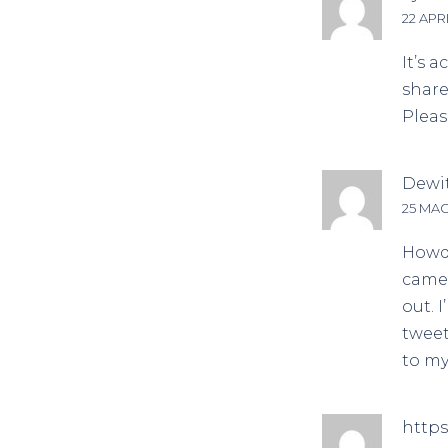
22 APRI
It’s 
share
Pleas
Dewi
25 MAG
Howdy
came 
out. 
tweet
to my
https