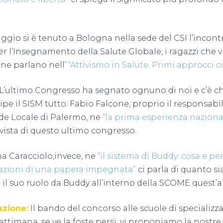
aggio si è tenuto a Bologna nella sede del CSI l’incontr
er l’Insegnamento della Salute Globale, i ragazzi che 
 ne parlano nell’
“Attivismo in Salute. Primi approcci co
:L’ultimo Congresso ha segnato ognuno di noi e c’è ch
pe il SISM tutto: Fabio Falcone, proprio il responsabi
ede Locale di Palermo, ne
“la prima esperienza naziona
 vista di questo ultimo congresso.
a Caracciolo,invece, ne
“il sistema di Buddy: cosa e pe
azioni di una papera impegnata”
ci parla di quanto si
il suo ruolo da Buddy all’interno della SCOME quest’
zione:
Il bando del concorso alle scuole di specializz
ttimana, se ve la foste persi, vi proponiamo la nostre