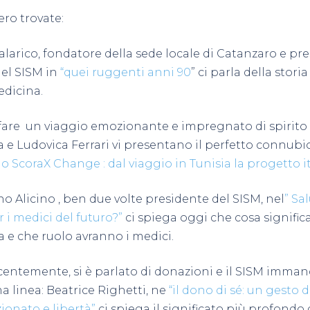
ro trovate:
alarico, fondatore della sede locale di Catanzaro e pr
el SISM in
“quei ruggenti anni 90
” ci parla della stori
edicina.
 fare un viaggio emozionante e impregnato di spirit
 e Ludovica Ferrari vi presentano il perfetto connubi
o ScoraX Change : dal viaggio in Tunisia la progetto i
no Alicino , ben due volte presidente del SISM, nel
” Sa
 i medici del futuro?”
ci spiega oggi che cosa signific
 e che ruolo avranno i medici.
ecentemente, si è parlato di donazioni e il SISM imma
a linea: Beatrice Righetti, ne
“il dono di sé: un gesto d
onato e libertà”
ci spiega il significato più profondo