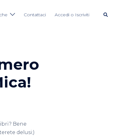
Cerca
iche
Contattaci
Accedi o Iscriviti
umero
ica!
libri? Bene
rete delusi;)