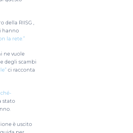
o della RIISG ,
vi hanno
n la rete.”
i ne vuole
le degli scambi
le”
ci racconta
rché-
a stato
anno.
aione è uscito
 guida per