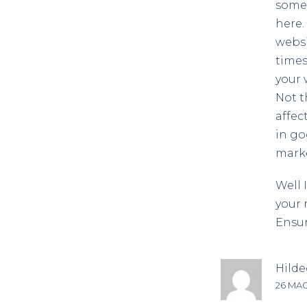
some
here.
websi
times
your 
Not t
affec
in go
mark
Well 
your 
Ensur
Hild
26 MAG