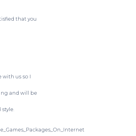
tisfied that you
with us so I
ing and will be
style.
Free_Games_Packages_On_Internet