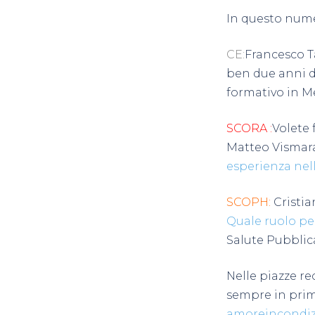
In questo nume
CE:
Francesco T
ben due anni d
formativo in M
SCORA
:
Volete
Matteo Vismara
esperienza nell
SCOPH:
Cristia
Quale ruolo per
Salute Pubblica
Nelle piazze r
sempre in prim
amoreincondizi