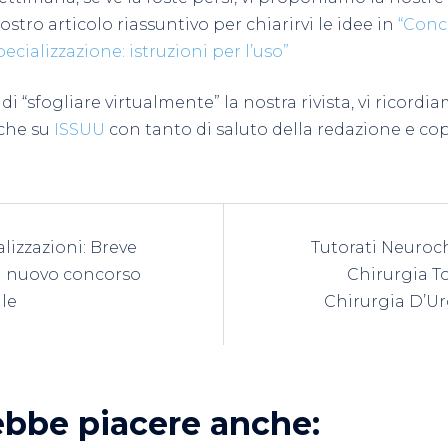
nostro articolo riassuntivo per chiarirvi le idee in
“Conc
pecializzazione: istruzioni per l’uso”
di “sfogliare virtualmente” la nostra rivista, vi ricordi
che su
ISSUU
con tanto di saluto della redazione e co
azione
lizzazioni: Breve
Tutorati Neuroch
lo
l nuovo concorso
Chirurgia To
le
Chirurgia D’U
ebbe piacere anche: