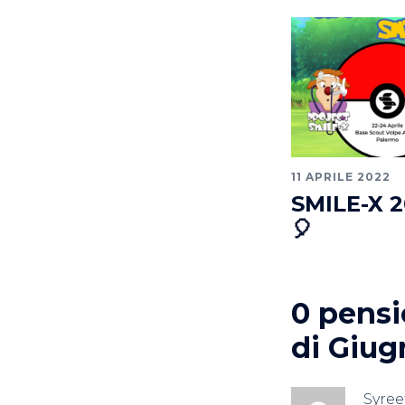
11 APRILE 2022
SMILE-X 2
🎈
0 pensie
di Giug
Syree