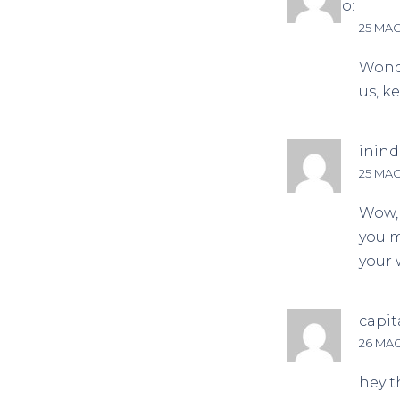
ha detto:
25 MAG
Wonde
us, ke
inin
25 MAG
Wow, 
you m
your 
capit
26 MAG
hey t