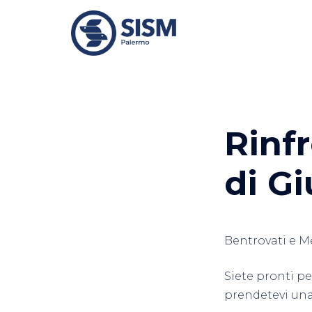
Vai
al
contenuto
Rinf
di G
Bentrovati e M
Siete pronti pe
prendetevi una