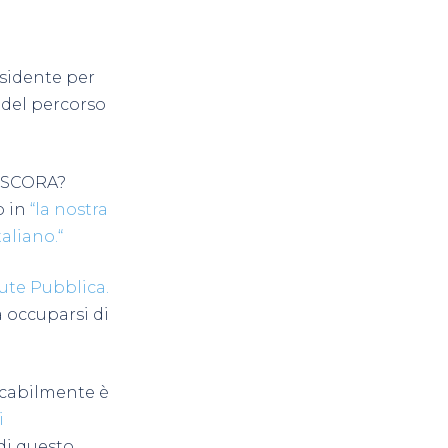
esidente per
a del percorso
o SCORA?
o in
“la nostra
taliano.
“
lute Pubblica.
a occuparsi di
ncabilmente è
i
 di questo