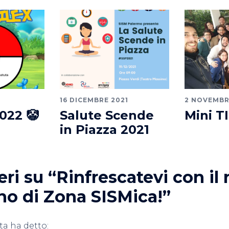
16 DICEMBRE 2021
2 NOVEMBR
022 🤡
Salute Scende
Mini T
in Piazza 2021
ri su “
Rinfrescatevi con i
no di Zona SISMica!
”
ta
ha detto: