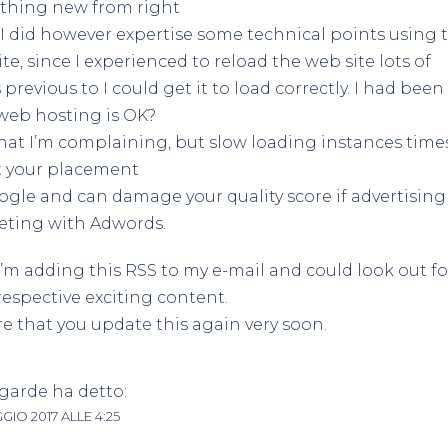
thing new from right
 I did however expertise some technical points using t
te, since I experienced to reload the web site lots of
 previous to I could get it to load correctly. I had bee
web hosting is OK?
hat I’m complaining, but slow loading instances times
t your placement
ogle and can damage your quality score if advertisin
eting with Adwords.
I’m adding this RSS to my e-mail and could look out fo
respective exciting content.
e that you update this again very soon.
egarde
ha detto:
GIO 2017 ALLE 4:25