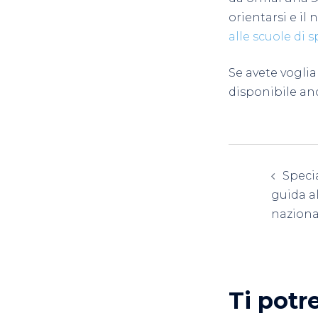
orientarsi e il 
alle scuole di s
Se avete voglia 
disponibile an
Navig
Specia
artico
guida a
naziona
Ti potr