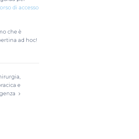
orso di accesso
amo che è
pertina ad hoc!
irurgia,
racica e
rgenza