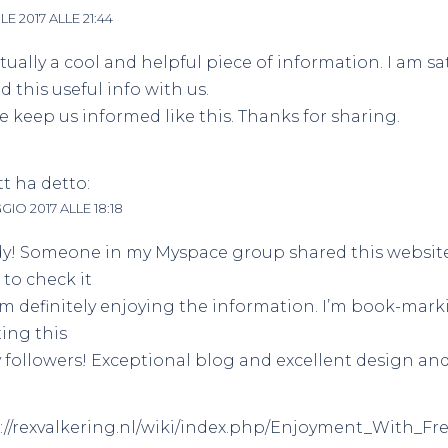
LE 2017 ALLE 21:44
actually a cool and helpful piece of information. I am sa
d this useful info with us.
e keep us informed like this. Thanks for sharing.
tt
ha detto:
GIO 2017 ALLE 18:18
! Someone in my Myspace group shared this website 
to check it
I’m definitely enjoying the information. I’m book-mark
ing this
 followers! Exceptional blog and excellent design and 
://rexvalkering.nl/wiki/index.php/Enjoyment_With_