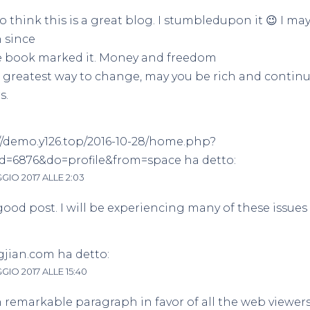
 do think this is a great blog. I stumbledupon it 😉 I ma
 since
e book marked it. Money and freedom
e greatest way to change, may you be rich and contin
s.
//demo.y126.top/2016-10-28/home.php?
d=6876&do=profile&from=space
ha detto:
GIO 2017 ALLE 2:03
good post. I will be experiencing many of these issues a
gjian.com
ha detto:
GIO 2017 ALLE 15:40
an remarkable paragraph in favor of all the web viewers;