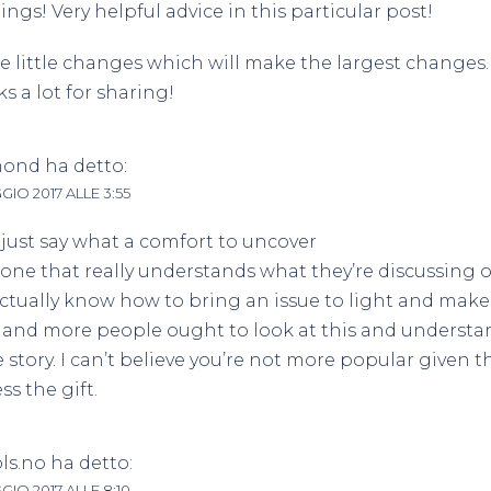
ings! Very helpful advice in this particular post!
the little changes which will make the largest changes.
s a lot for sharing!
mond
ha detto:
GIO 2017 ALLE 3:55
 just say what a comfort to uncover
ne that really understands what they’re discussing o
ctually know how to bring an issue to light and make 
and more people ought to look at this and understan
e story. I can’t believe you’re not more popular given t
ss the gift.
ls.no
ha detto:
GIO 2017 ALLE 8:10