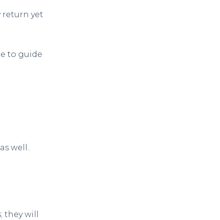
y return yet
ue to guide
s well..
 they will