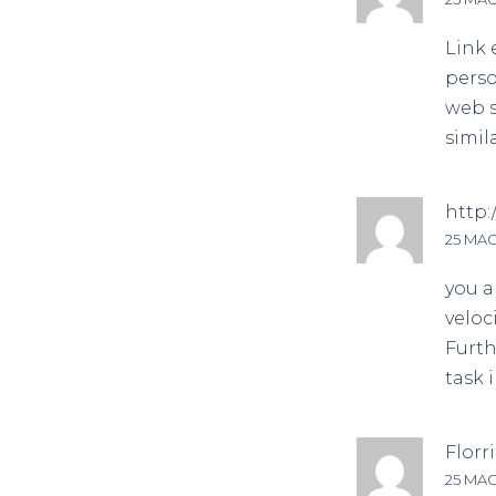
Link 
perso
web s
simil
http:
25 MAG
you a
veloc
Furth
task i
Florr
25 MAG