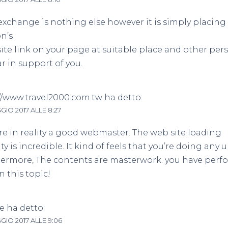
exchange is nothing else however it is simply placing
n’s
ite link on your page at suitable place and other pers
ar in support of you.
//www.travel2000.com.tw
ha detto:
GIO 2017 ALLE 8:27
re in reality a good webmaster. The web site loading
ity is incredible. It kind of feels that you’re doing any u
ermore, The contents are masterwork. you have perf
n this topic!
ie
ha detto:
GIO 2017 ALLE 9:06