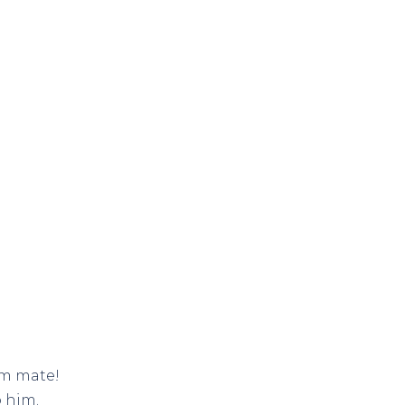
om mate!
o him.