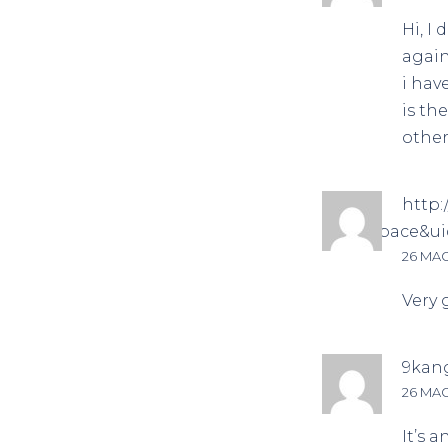
Hi, I
again
i hav
is th
other
http:
mod=space&ui
26 MAG
Very 
9kan
26 MAG
It’s 