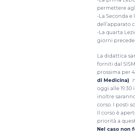
permettere agl
-La Seconda e l
dell’apparato c
-La quarta Lezi
giorni precede
La didattica s
forniti dal SISM
prossima per 
di Medicina)
n
oggi alle 19:3
inoltre saranno
corso. I posti s
Il corso è aper
priorità a quest
Nel caso non f