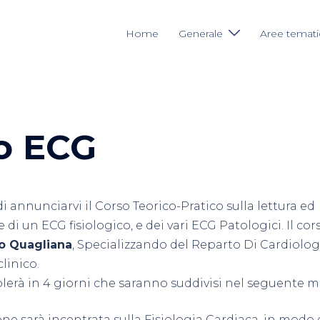
Home
Generale
Aree temat
o ECG
di annunciarvi il Corso Teorico-Pratico sulla lettura ed
 di un ECG fisiologico, e dei vari ECG Patologici. Il co
o Quagliana
, Specializzando del Reparto Di Cardiolog
linico.
icolerà in 4 giorni che saranno suddivisi nel seguente 
ne sarà incentrata sulla Fisiologia Cardiaca, in modo