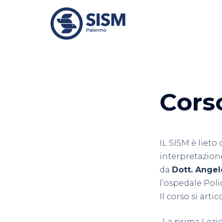
Vai
al
contenuto
Cors
IL SISM è lieto 
interpretazione
da
Dott. Angel
l’ospedale Polic
Il corso si art
-La prima Lezio