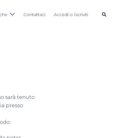
Cerca
iche
Contattaci
Accedi o Iscriviti
rso sarà tenuto
ia presso
modo:
 da poter