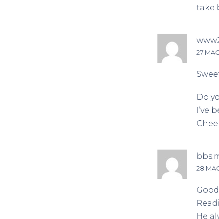
take 
www2
27 MAG
Sweet
Do yo
I’ve 
Chee
bbs.m
28 MAG
Good 
Readi
He al