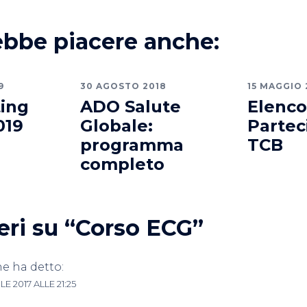
ebbe piacere anche:
9
30 AGOSTO 2018
15 MAGGIO 
ing
ADO Salute
Elenco
019
Globale:
Partec
programma
TCB
completo
ri su “
Corso ECG
”
ne
ha detto:
LE 2017 ALLE 21:25