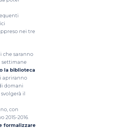
requenti
ici
appreso nei tre
ti che saranno
la settimane
o la biblioteca
si apriranno
 di domani
svolgerà il
nno, con
vo 2015-2016.
te formalizzare