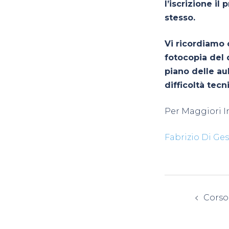
l’iscrizione il
stesso.
Vi ricordiamo 
fotocopia del 
piano delle au
difficoltà tecn
Per Maggiori I
Fabrizio Di Ge
Navig
Corso
artico