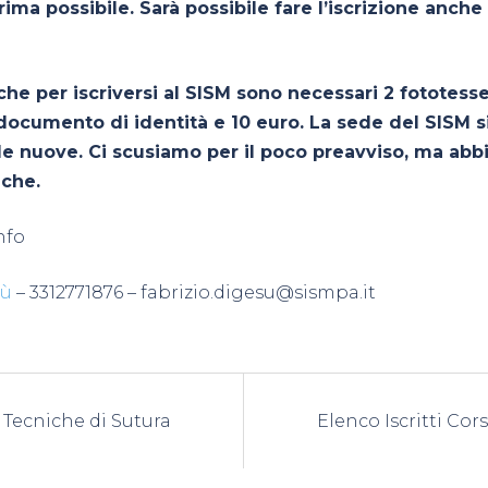
 prima possibile. Sarà possibile fare l’iscrizione anche
che per iscriversi al SISM sono necessari 2 fototess
documento di identità e 10 euro. La sede del SISM si
le nuove. Ci scusiamo per il poco preavviso, ma ab
iche.
nfo
sù
– 3312771876 –
fabrizio.digesu@sismpa.it
azione
 Tecniche di Sutura
Elenco Iscritti Co
lo