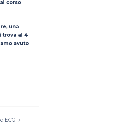
 al corso
ere, una
 trova al 4
biamo avuto
rso ECG