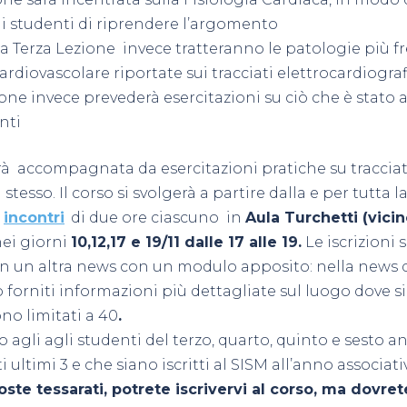
i studenti di riprendere l’argomento
a Terza Lezione invece tratteranno le patologie più f
ardiovascolare riportate sui tracciati elettrocardiograf
one invece prevederà esercitazioni su ciò che è stato 
nti
arà accompagnata da esercitazioni pratiche su traccia
 stesso. Il corso si svolgerà a partire dalla e per tutta 
4
incontri
di due ore ciascuno in
Aula Turchetti (vicin
ei giorni
10,12,17 e 19/11 dalle 17 alle 19.
Le iscrizioni 
0 in un altra news con un modulo apposito: nella news
 forniti informazioni più dettagliate sul luogo dove si 
ono limitati a 40
.
to agli agli studenti del terzo, quarto, quinto e sesto a
i ultimi 3 e che siano iscritti al SISM all’anno associati
oste tessarati, potrete iscrivervi al corso, ma dovre