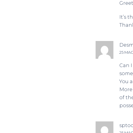
Greet
It’s 
Thank
Des
25 MAG
Can I
someo
You a
More 
of th
posse
sptoo
25 MAG