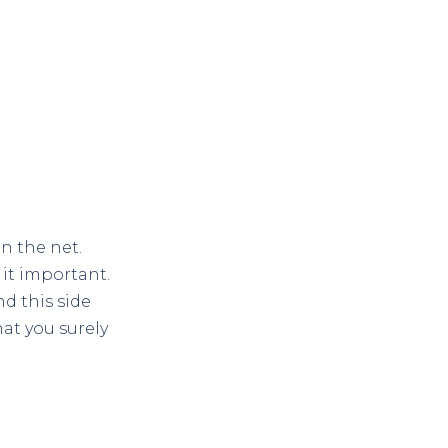
n the net.
it important.
d this side
hat you surely