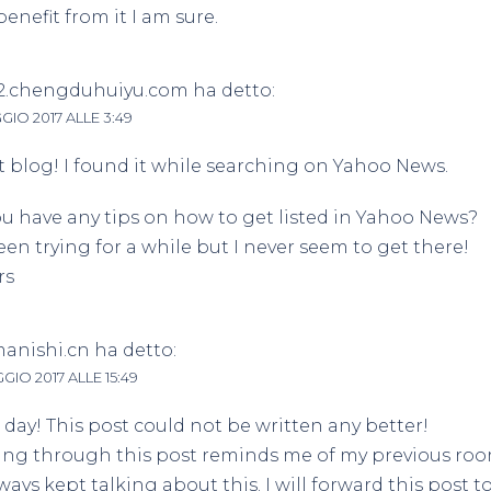
benefit from it I am sure.
.chengduhuiyu.com
ha detto:
GIO 2017 ALLE 3:49
 blog! I found it while searching on Yahoo News.
u have any tips on how to get listed in Yahoo News?
been trying for a while but I never seem to get there!
rs
anishi.cn
ha detto:
GIO 2017 ALLE 15:49
day! This post could not be written any better!
ng through this post reminds me of my previous ro
ways kept talking about this. I will forward this post t