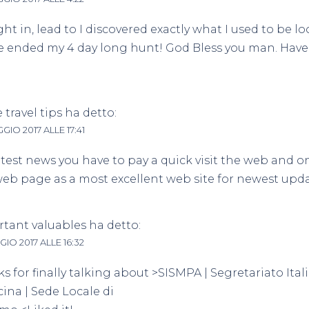
ight in, lead to I discovered exactly what I used to be lo
e ended my 4 day long hunt! God Bless you man. Have 
 travel tips
ha detto:
GIO 2017 ALLE 17:41
atest news you have to pay a quick visit the web and 
web page as a most excellent web site for newest upda
tant valuables
ha detto:
GIO 2017 ALLE 16:32
s for finally talking about >SISMPA | Segretariato Ita
ina | Sede Locale di