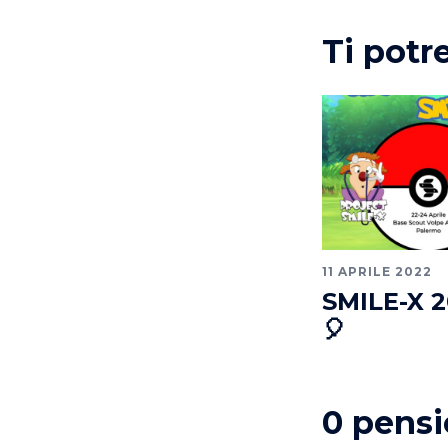
Ti potr
11 APRILE 2022
SMILE-X 2
🎈
0 pensie