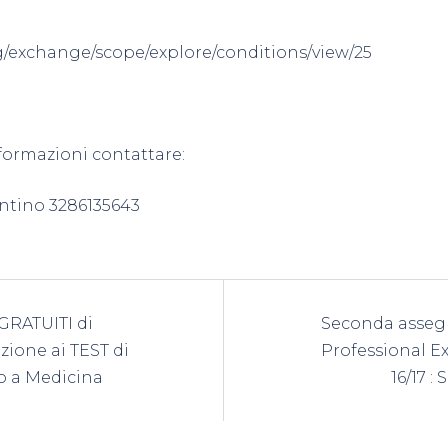
rg/exchange/scope/explore/conditions/view/25
nformazioni contattare:
ntino 3286135643
azione
 GRATUITI di
Seconda asseg
lo
zione ai TEST di
Professional 
o a Medicina
16/17 :