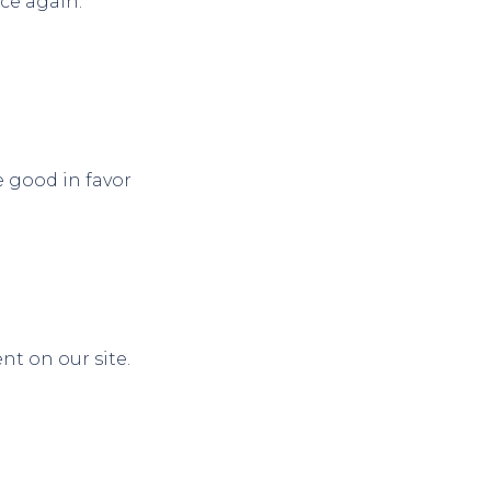
nce again.
e good in favor
nt on our site.