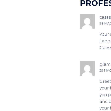
PROFE
casa
28 MAG
Your 
I app
Guess
glam 
29 MAG
Greet
your 
you p
and c
your 