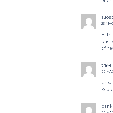
effor
zuos
29 MAG
Hi the
one i
of ne
trave
30 MAG
Great
Keep 
banks
30 MAG