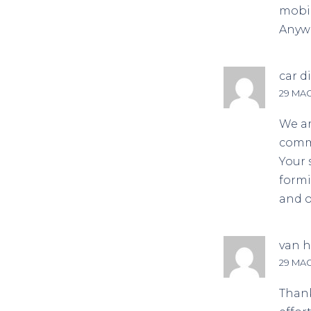
mobile
Anywa
car d
29 MAG
We ar
comm
Your 
formi
and o
van h
29 MAG
Thank