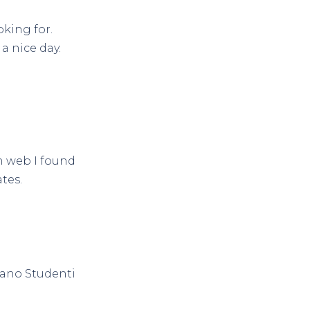
oking for.
a nice day.
on web I found
tes.
liano Studenti