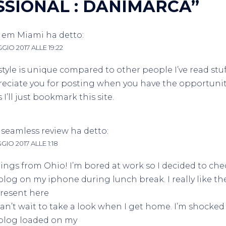
SSIONAL : DANIMARCA
”
s em Miami
ha detto:
GIO 2017 ALLE 19:22
style is unique compared to other people I’ve read stuf
reciate you for posting when you have the opportunit
 I’ll just bookmark this site.
seamless review
ha detto:
GIO 2017 ALLE 1:18
ings from Ohio! I’m bored at work so I decided to che
blog on my iphone during lunch break. I really like 
resent here
an’t wait to take a look when I get home. I’m shocked
blog loaded on my