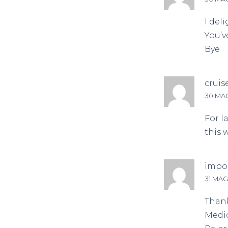
I del
You’v
Bye
cruise
30 MAG
For l
this 
impor
31 MAG
Thank
Medic