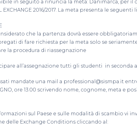
nibile in seguito a rinuncia la meta: Danimarca, per il
XCHANGE 2016/2017. La meta presenta le seguenti li
E
siderato che la partenza dovrà essere obbligatoria
pregati di fare richiesta per la meta solo se seriamente 
zare la procedura di riassegnazione
ipare all’assegnazione tutti gli studenti in seconda 
essati mandate una mail a
professional@sismpa.it
entr
GNO, ore 13:00 scrivendo nome, cognome, meta e posi
nformazioni sul Paese e sulle modalità di scambio vi in
ne delle Exchange Conditions cliccando al: