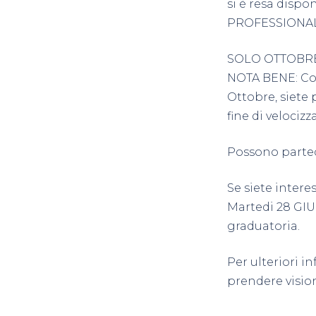
si è resa dispo
PROFESSIONAL E
SOLO OTTOBR
NOTA BENE: Con
Ottobre, siete 
fine di velociz
Possono partec
Se siete inter
Martedi 28 GIU
graduatoria.
Per ulteriori i
prendere visio