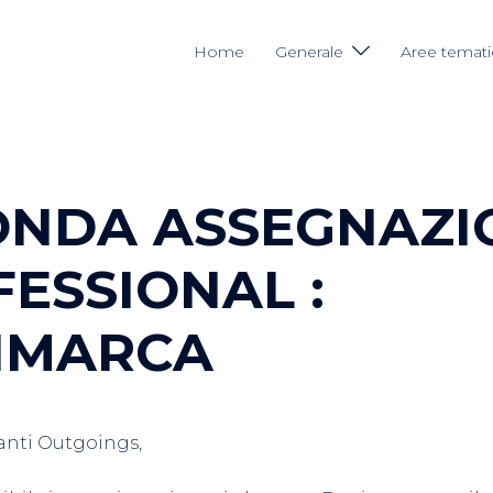
Home
Generale
Aree temat
ONDA ASSEGNAZI
ESSIONAL :
IMARCA
ranti Outgoings,