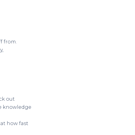
f from.
y,
ck out
the knowledge
 at how fast