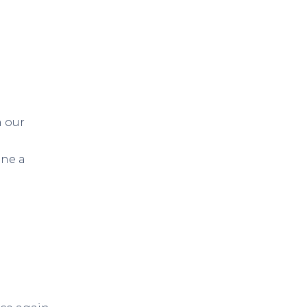
n our
one a