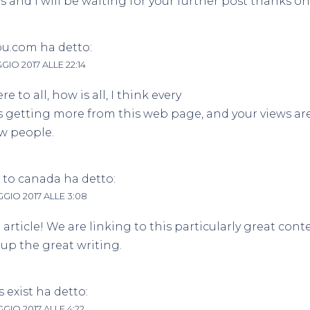
ts and I will be waiting for your further post thanks o
ou.com
ha detto:
GIO 2017 ALLE 22:14
re to all, how is all, I think every
s getting more from this web page, and your views ar
w people.
l to canada
ha detto:
GIO 2017 ALLE 3:08
 article! We are linking to this particularly great conte
up the great writing.
 exist
ha detto:
GIO 2017 ALLE 4:22