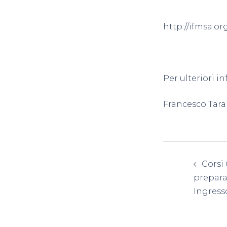
http://ifmsa.o
Per ulteriori i
Francesco Tara
Navig
Corsi
artico
prepara
Ingress