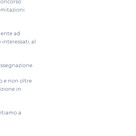
 concorso
mitazioni:
mente ad
interessati, al
assegnazione .
o e non oltre
zione in
vitiamo a