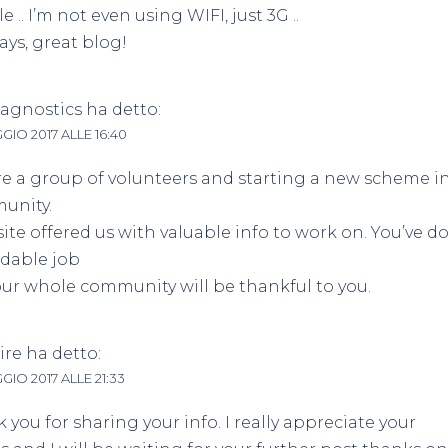
 .. I’m not even using WIFI, just 3G ..
ys, great blog!
iagnostics
ha detto:
GIO 2017 ALLE 16:40
e a group of volunteers and starting a new scheme i
unity.
site offered us with valuable info to work on. You’ve d
dable job
ur whole community will be thankful to you.
ire
ha detto:
GIO 2017 ALLE 21:33
 you for sharing your info. I really appreciate your