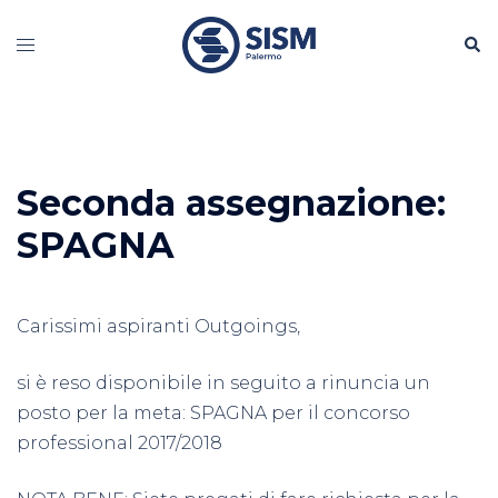
Vai
Cerc
al
Mostra/Nascondi
contenuto
menu
Seconda assegnazione:
SPAGNA
Carissimi aspiranti Outgoings,
si è reso disponibile in seguito a rinuncia un
posto per la meta: SPAGNA per il concorso
professional 2017/2018