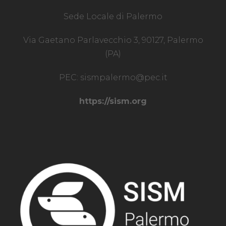
Sede Locale di Palermo
Via Gaetano Parlavecchio 3, 90127, Palermo
(PA)
PEC:
sismpalermo@pec.it
https://sism.org