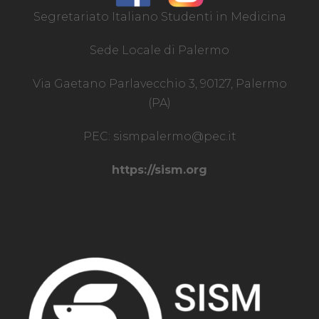
Segretariato Italiano Studenti in Medicina
Sede Locale di Palermo
Via Gaetano Parlavecchio 3, 90127, Palermo
(PA)
PEC:
sismpalermo@pec.it
https://sism.org