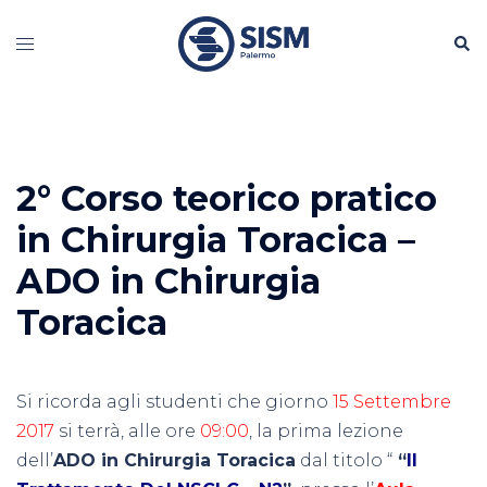
Vai
Cerc
al
Mostra/Nascondi
contenuto
menu
2° Corso teorico pratico
in Chirurgia Toracica –
ADO in Chirurgia
Toracica
Si ricorda agli studenti che giorno
15 Settembre
2017
si terrà, alle ore
09:00
, la prima lezione
dell’
ADO in Chirurgia Toracica
dal titolo “
“
Il