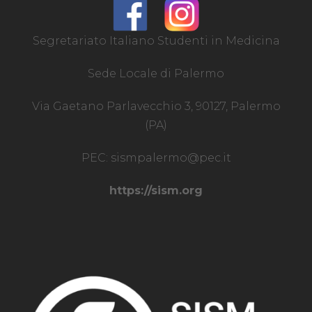
Segretariato Italiano Studenti in Medicina
Sede Locale di Palermo
Via Gaetano Parlavecchio 3, 90127, Palermo
(PA)
PEC:
sismpalermo@pec.it
https://sism.org