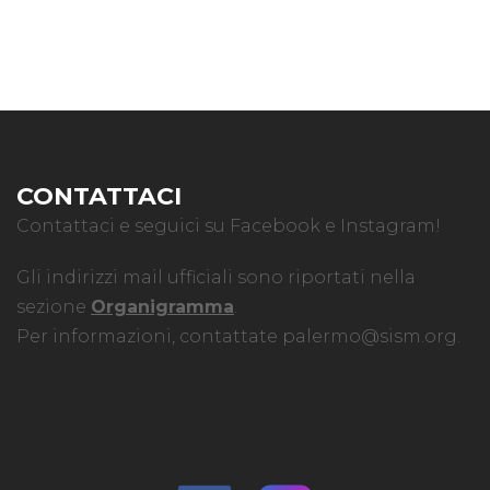
CONTATTACI
Contattaci e seguici su Facebook e Instagram!
Gli indirizzi mail ufficiali sono riportati nella
sezione
Organigramma
.
Per informazioni, contattate
palermo@sism.org
.