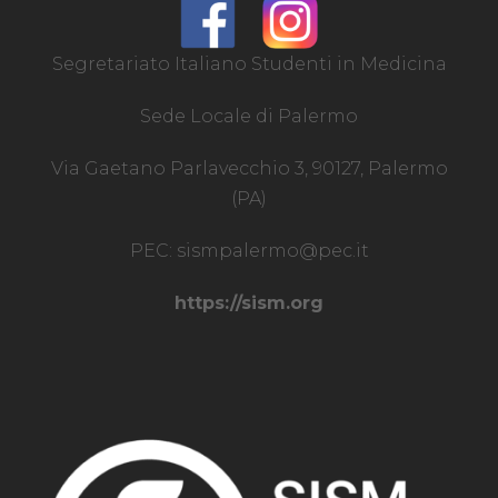
Segretariato Italiano Studenti in Medicina
Sede Locale di Palermo
Via Gaetano Parlavecchio 3, 90127, Palermo
(PA)
PEC:
sismpalermo@pec.it
https://sism.org