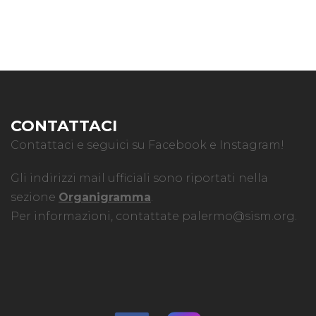
CONTATTACI
Contattaci e seguici su Facebook e Instagram!
Gli indirizzi mail ufficiali sono riportati nella
sezione
Organigramma
.
Per informazioni, contattate
palermo@sism.org
.