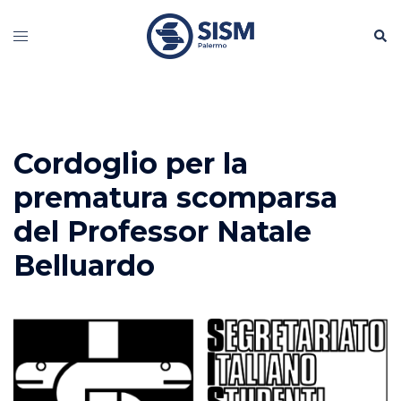
Vai
Cerc
al
Mostra/Nascondi
contenuto
menu
Cordoglio per la
prematura scomparsa
del Professor Natale
Belluardo