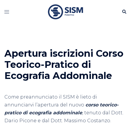
Vai
Cerc
al
Mostra/Nascondi
contenuto
menu
Apertura iscrizioni Corso
Teorico-Pratico di
Ecografia Addominale
Come preannunciato il SISM è lieto di
annunciarvi l’apertura del nuovo
corso teorico-
pratico di ecografia addominale
, tenuto dal Dott.
Dario Picone e dal Dott. Massimo Costanzo.