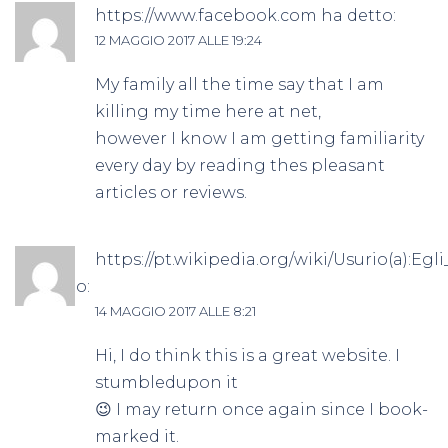
https://www.facebook.com
ha detto:
12 MAGGIO 2017 ALLE 19:24
My family all the time say that I am
killing my time here at net,
however I know I am getting familiarity
every day by reading thes pleasant
articles or reviews.
https://pt.wikipedia.org/wiki/Usurio(a):Eg
ha detto:
14 MAGGIO 2017 ALLE 8:21
Hi, I do think this is a great website. I
stumbledupon it
😉 I may return once again since I book-
marked it.