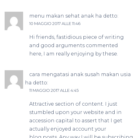
menu makan sehat anak
ha detto:
10 MAGGIO 2017 ALLE 11:46
Hi friends, fastidious piece of writing
and good arguments commented
here, I am really enjoying by these.
cara mengatasi anak susah makan usia
1 tahun
ha detto:
11 MAGGIO 2017 ALLE 4:45
Attractive section of content. I just
stumbled upon your website and in
accession capital to assert that I get
actually enjoyed account your
blog posts. Any way I will be subscribing