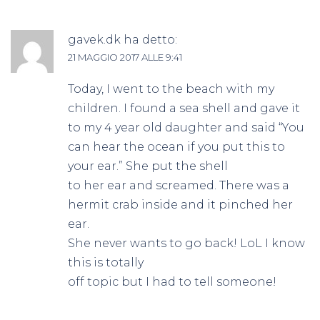
gavek.dk
ha detto:
21 MAGGIO 2017 ALLE 9:41
Today, I went to the beach with my
children. I found a sea shell and gave it
to my 4 year old daughter and said “You
can hear the ocean if you put this to
your ear.” She put the shell
to her ear and screamed. There was a
hermit crab inside and it pinched her
ear.
She never wants to go back! LoL I know
this is totally
off topic but I had to tell someone!