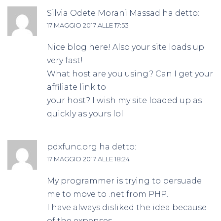
Silvia Odete Morani Massad
ha detto:
17 MAGGIO 2017 ALLE 17:53
Nice blog here! Also your site loads up
very fast!
What host are you using? Can I get your
affiliate link to
your host? I wish my site loaded up as
quickly as yours lol
pdxfunc.org
ha detto:
17 MAGGIO 2017 ALLE 18:24
My programmer is trying to persuade
me to move to .net from PHP.
I have always disliked the idea because
of the expenses.