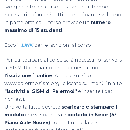
svolgimento del corso e garantire il tempo
necessario affinché tutti i partecipanti svolgano
la parte pratica, il corso prevede un
numero
massimo di 15 studenti
.
Ecco il
LINK
per le iscrizioni al corso.
Per partecipare al corso sarà necessario iscriversi
al SISM. Ricordiamo che da quest’anno
l’iscrizione
è
online
! Andate sul sito
www.palermo.sism.org , cliccate sul menù in alto
“Iscriviti al SISM di Palermo!”
e inserite i dati
richiesti.
Una volta fatto dovrete
scaricare e stampare il
modulo
che vi spunterà e
portarlo in Sede (4°
Piano Aule Nuove)
con 10 Euro e la vostra